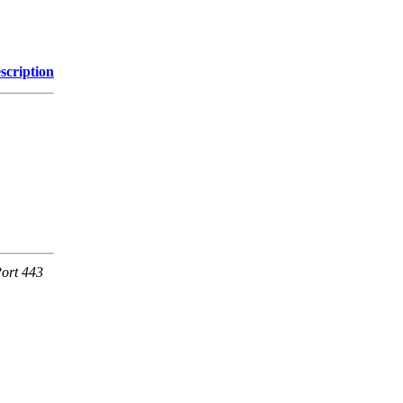
scription
Port 443