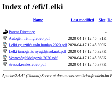
Index of /efi/Lelki
Name
Last modified
Size
De
Parent Directory
-
Autogén tréning 2020.pdf
2020-04-17 12:45
81K
Lelki eg szülés után honlap 2020.pdf
2020-04-17 12:45
300K
Lelki támogatás nyugdíjasoknak.pdf
2020-04-17 12:45
327K
Veszteségfeldolgozás 2020.pdf
2020-04-17 12:45
368K
stresszkezelés 2020.pdf
2020-04-17 12:45
377K
Apache/2.4.41 (Ubuntu) Server at documents.szentkristofrendelo.hu 